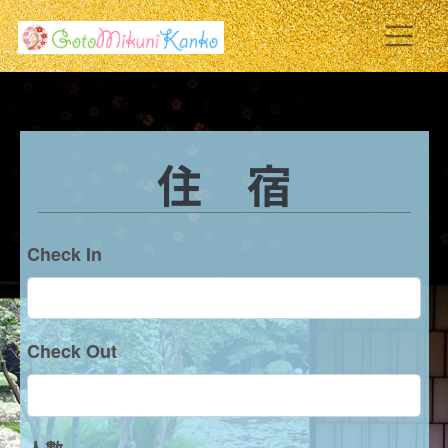
住 宿
Check In
Check Out