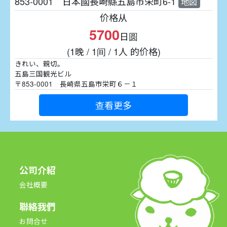
853-0001 日本國長崎縣五島市栄町6-1
地図
价格从
5700
日圆
(1晚 / 1间 / 1人 的价格)
きれい、親切。
五島三国観光ビル
〒853-0001 長崎県五島市栄町６－１
查看更多
公司介紹
会社概要
聯絡我們
お問合せ