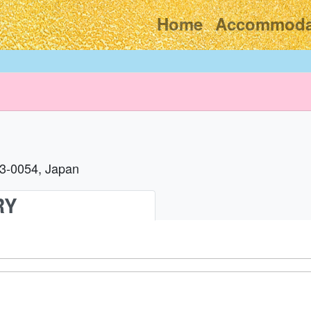
Home
Accommoda
53-0054, Japan
RY