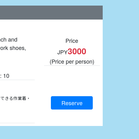
nch and
Price
work shoes,
3000
JPY
(Price per person)
: 10
ができる作業着・
Reserve