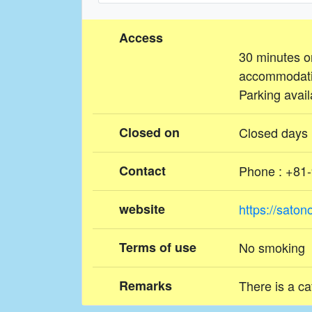
Access
30 minutes on
accommodati
Parking avai
Closed on
Closed days
Contact
Phone : +81
website
https://sato
Terms of use
No smoking
Remarks
There is a ca