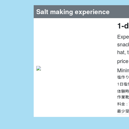
Salt making experience
1-d
Exper
snack
hat, 
pric
Mini
塩作
1日塩
体験時
作業
料金 :
最少受